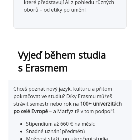
které představují AI z pohledu různých
oborů – od etiky po umění.
Vyjeď během studia
s Erasmem
Chceš poznat nový jazyk, kulturu a přitom
pokračovat ve studiu? Díky Erasmu můžeš
strávit semestr nebo rok na
100+ univerzitách
po celé Evropě
– a Matfyz tě v tom podpoří.
Stipendium až 660 € na měsíc
Snadné uznání předmětů
Možnost stáží i po ukončení studia