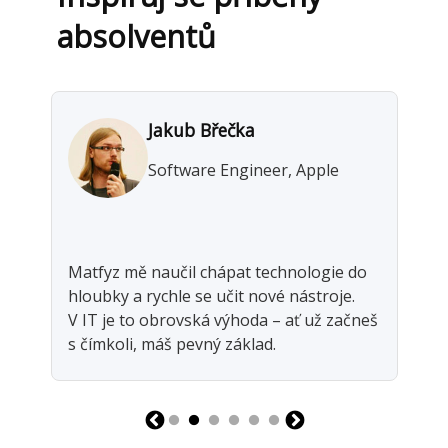
absolventů
Jakub Břečka
,
Software Engineer, Apple
Dí
Matfyz mě naučil chápat technologie do
js
hloubky a rychle se učit nové nástroje.
ma
V IT je to obrovská výhoda – ať už začneš
v 
s čímkoli, máš pevný základ.
– 