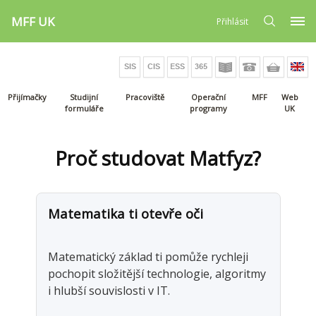
MFF UK
Přihlásit
Přijímačky
Studijní
Pracoviště
Operační
MFF
Web
formuláře
programy
UK
Proč studovat Matfyz?
Matematika ti otevře oči
K
Matematický základ ti pomůže rychleji
Po
ým
pochopit složitější technologie, algoritmy
př
i hlubší souvislosti v IT.
už
ch