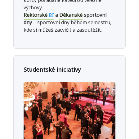
kurzy pořádané katedrou tělesné
výchovy.
Rektorské
a
Děkanské
sportovní
dny
– sportovní dny během semestru,
kde si můžeš zacvičit a zasoutěžit.
Studentské iniciativy