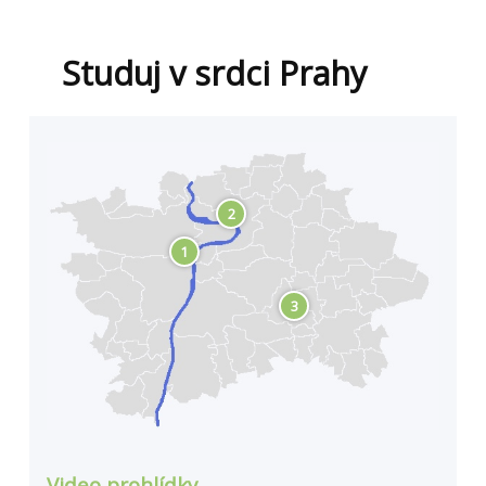
Studuj v srdci Prahy
2
1
3
Video prohlídky