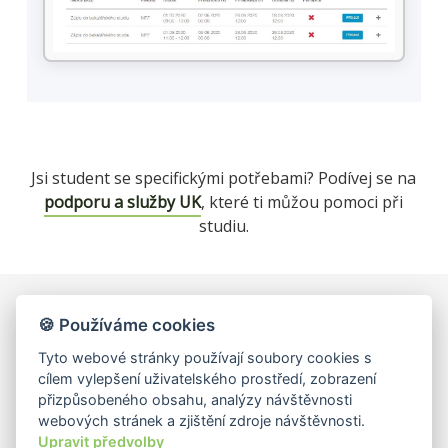
Jsi student se specifickými potřebami? Podívej se na
podporu a služby UK
, které ti můžou pomoci při
studiu.
🍪 Používáme cookies
Univerzita Karlova, Matematicko-fyzikální fakulta,
Informatická sekce
Tyto webové stránky používají soubory cookies s
Malostranské náměstí 25, 118 00 Praha 1
cílem vylepšení uživatelského prostředí, zobrazení
IČ: 00216208, DIČ: CZ00216208
přizpůsobeného obsahu, analýzy návštěvnosti
webových stránek a zjištění zdroje návštěvnosti.
Matfyz.cz
|
Matfyz Alumni
|
MatfyzPress
|
Upravit předvolby