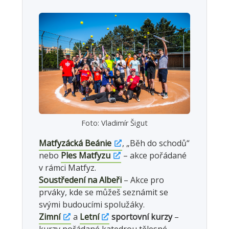
Foto: Vladimír Šigut
Matfyzácká Beánie
, „Běh do schodů“
nebo
Ples Matfyzu
– akce pořádané
v rámci Matfyz.
Soustředení na Albeři
– Akce pro
prváky, kde se můžeš seznámit se
svými budoucími spolužáky.
Zimní
a
Letní
sportovní kurzy
–