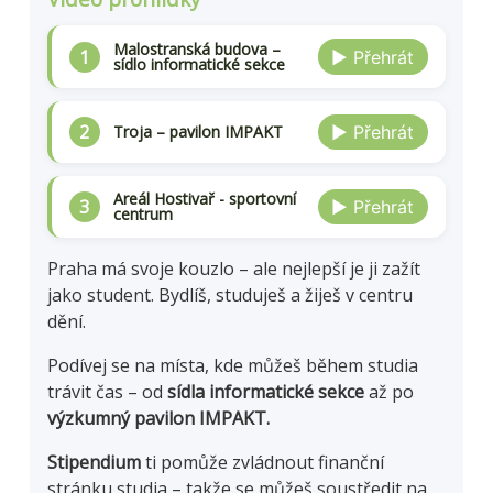
Malostranská budova –
1
▶︎ Přehrát
sídlo informatické sekce
2
Troja – pavilon IMPAKT
▶︎ Přehrát
Areál Hostivař - sportovní
3
▶︎ Přehrát
centrum
Praha má svoje kouzlo – ale nejlepší je ji zažít
jako student. Bydlíš, studuješ a žiješ v centru
dění.
Podívej se na místa, kde můžeš během studia
trávit čas – od
sídla informatické sekce
až po
výzkumný pavilon IMPAKT.
Stipendium
ti pomůže zvládnout finanční
stránku studia – takže se můžeš soustředit na