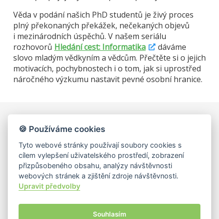
Věda v podání našich PhD studentů je živý proces
plný překonaných překážek, nečekaných objevů
i mezinárodních úspěchů. V našem seriálu
rozhovorů
Hledání cest: Informatika
dáváme
slovo mladým vědkyním a vědcům. Přečtěte si o jejich
motivacích, pochybnostech i o tom, jak si uprostřed
náročného výzkumu nastavit pevné osobní hranice.
🍪 Používáme cookies
Univerzita Karlova, Matematicko-fyzikální fakulta,
Informatická sekce
Tyto webové stránky používají soubory cookies s
Malostranské náměstí 25, 118 00 Praha 1
cílem vylepšení uživatelského prostředí, zobrazení
IČ: 00216208, DIČ: CZ00216208
přizpůsobeného obsahu, analýzy návštěvnosti
webových stránek a zjištění zdroje návštěvnosti.
Matfyz.cz
|
Matfyz Alumni
|
MatfyzPress
|
Upravit předvolby
Studuj Matfyz
Souhlasím