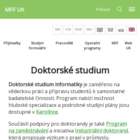
MFF UK
Přihlásit
Přijímačky
Studijní
Pracoviště
Operační
MFF
Web
formuláře
programy
UK
Doktorské studium
Doktorské studium informatiky
je zaměřeno na
vědeckou práci a přípravu studentů k samostatné
badatelské činnosti. Program nabízí možnost
hluboké specializace a podrobné studijní plány jsou
dostupné v
Karolínce
.
Součástí podpory pro doktorandy je také
Program
na zaměstnávání
a iniciativa
Industriální doktorand
,
která propojuje výzkum s praxí v průmyslu.