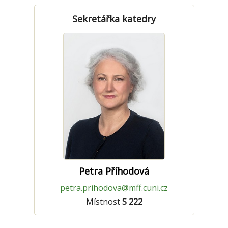
Sekretářka katedry
Petra Příhodová
petra.prihodova@mff.cuni.cz
Místnost
S 222