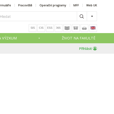
ormuláře
Pracoviště
Operační programy
MFF
Web UK
A VÝZKUM
ŽIVOT NA FAKULTĚ
Přihlásit