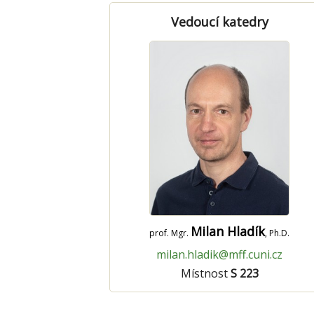
Vedoucí katedry
Milan Hladík
prof. Mgr.
, Ph.D.
milan.hladik@mff.cuni.cz
Místnost
S 223