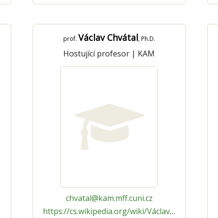
Václav Chvátal
prof.
, Ph.D.
Hostující profesor
|
KAM
chvatal@kam.mff.cuni.cz
https://cs.wikipedia.org/wiki/Václav_Chvátal