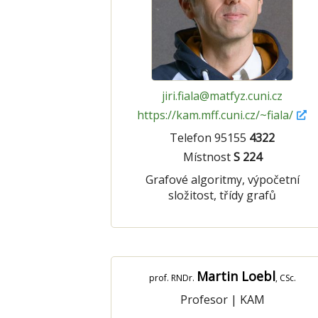
jiri.fiala@matfyz.cuni.cz
https://kam.mff.cuni.cz/~fiala/
Telefon 95155
4322
Místnost
S 224
Grafové algoritmy, výpočetní
složitost, třídy grafů
Martin Loebl
prof. RNDr.
, CSc.
Profesor
|
KAM