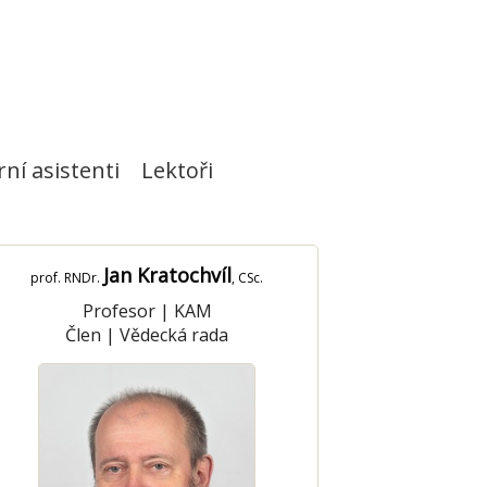
ní asistenti
Lektoři
Jan Kratochvíl
prof. RNDr.
, CSc.
Profesor
|
KAM
Člen
|
Vědecká rada