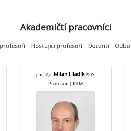
Akademičtí pracovníci
profesoři
Hostující profesoři
Docenti
Odbor
Milan Hladík
prof. Mgr.
, Ph.D.
Profesor
|
KAM