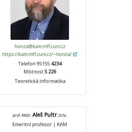
honza@kam.mff.cuni.cz
https://kam.mff.cuni.cz/~honza/
Telefon 95155
4234
Místnost
S 226
Teoretická informatika
Aleš Pultr
prof. RNDr.
, DrSc.
Emeritní profesor
|
KAM