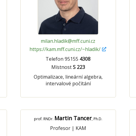
milan.hladik@mff.cuni.cz
https://kam.mff.cuni.cz/~hladik/
Telefon 95155
4308
Místnost
S 223
Optimalizace, lineární algebra,
intervalové počítání
Martin Tancer
prof. RNDr.
, Ph.D.
Profesor
|
KAM