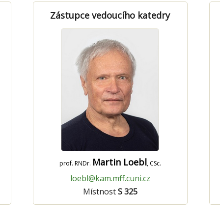
Zástupce vedoucího katedry
Martin Loebl
prof. RNDr.
, CSc.
loebl@kam.mff.cuni.cz
Místnost
S 325