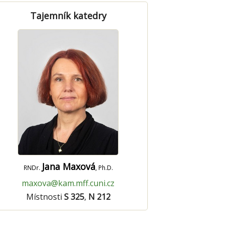
Tajemník katedry
Jana Maxová
RNDr.
, Ph.D.
maxova@kam.mff.cuni.cz
Místnosti
S 325
,
N 212