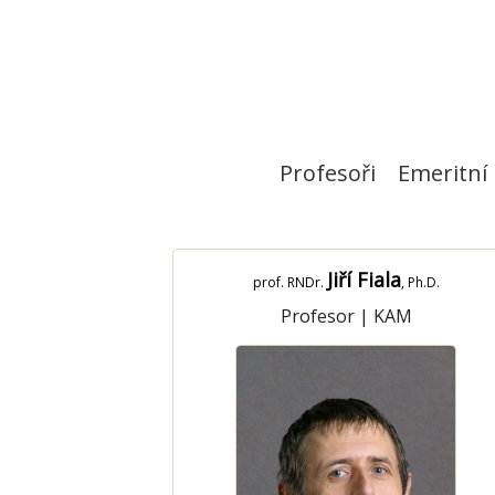
Profesoři
Emeritní 
Jiří Fiala
prof. RNDr.
, Ph.D.
Profesor
|
KAM