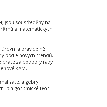
M) jsou soustředěny na
lgoritmů a matematických
úrovni a pravidelně
ndy podle nových trendů.
é práce za podpory řady
členové KAM.
malizace, algebry
ii a algoritmické teorii