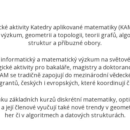
é aktivity Katedry aplikované matematiky (KA
 výzkum, geometrii a topologii, teorii grafů, a
struktur a příbuzné obory.
 informatický a matematický výzkum na světové 
ické aktivity pro bakaláře, magistry a doktora
KAM se tradičně zapojují do mezinárodní vědeck
 grantů, českých i evropských, které koordinují 
uku základních kurzů diskrétní matematiky, opti
 její členové vyučují také nové trendy v geometr
her či v algoritmech a datových strukturách.