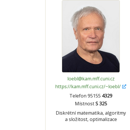
loebl@kam.mff.cuni.cz
https://kam.mff.cuni.cz/~loebl/
Telefon 95155
4329
Místnost
S 325
Diskrétní matematika, algoritmy
a složitost, optimalizace